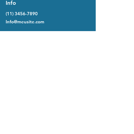
Info
(11) 3456-7890
Info@meusite.com
Endereço
Rua Prates, 194 - Bom Retiro
São Paulo - SP,
01121-000
Siga
LinkedIn
Facebook
Instagram
Termos e
Política de
Condições
Cookies